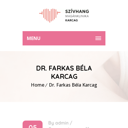
MENU
DR. FARKAS BÉLA
KARCAG
Home
Dr. Farkas Béla Karcag
By
admin
/
05