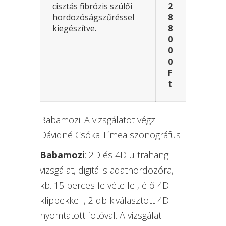
cisztás fibrózis szülői
2
hordozóságszűréssel
8
kiegészítve.
8
0
0
0
F
t
Babamozi: A vizsgálatot végzi
Dávidné Csóka Tímea szonográfus
Babamozi
: 2D és 4D ultrahang
vizsgálat, digitális adathordozóra,
kb. 15 perces felvétellel, élő 4D
klippekkel , 2 db kiválasztott 4D
nyomtatott fotóval. A vizsgálat