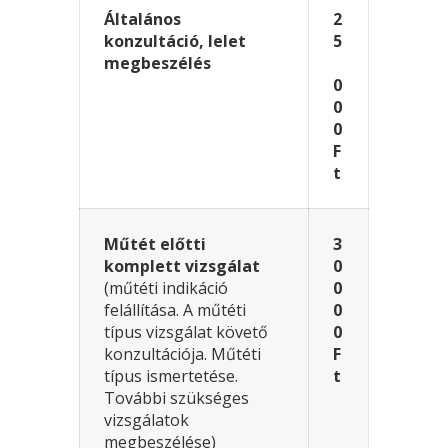
Általános
2
konzultáció, lelet
5
megbeszélés
0
0
0
F
t
Műtét előtti
3
komplett vizsgálat
0
(műtéti indikáció
0
felállítása. A műtéti
0
típus vizsgálat követő
0
konzultációja. Műtéti
F
típus ismertetése.
t
További szükséges
vizsgálatok
megbeszélése)