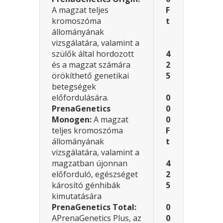
A magzat teljes
F
kromoszóma
t
állományának
vizsgálatára, valamint a
szülők által hordozott
4
és a magzat számára
2
örökíthető genetikai
5
betegségek
előfordulására.
0
PrenaGenetics
0
Monogen:
A magzat
0
teljes kromoszóma
F
állományának
t
vizsgálatára, valamint a
magzatban újonnan
4
előforduló, egészséget
2
károsító génhibák
5
kimutatására
PrenaGenetics
Total:
0
APrenaGenetics Plus, az
0