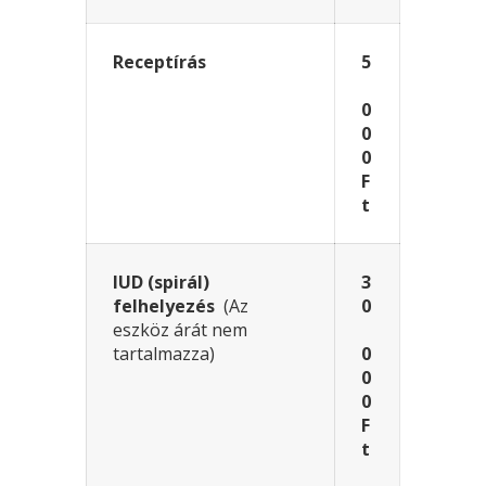
Receptírás
5
0
0
0
F
t
IUD (spirál)
3
felhelyezés
(Az
0
eszköz árát nem
tartalmazza)
0
0
0
F
t