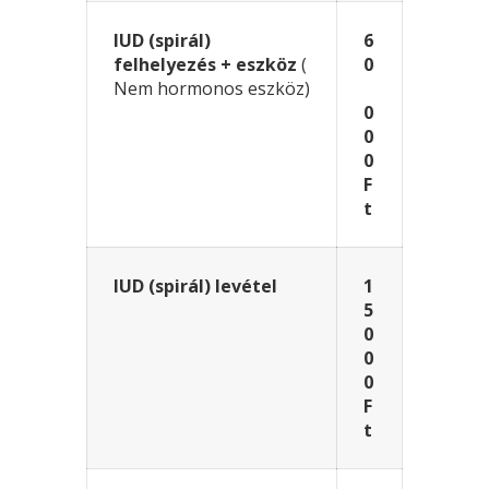
IUD (spirál)
6
felhelyezés + eszköz
(
0
Nem hormonos eszköz)
0
0
0
F
t
IUD (spirál) levétel
1
5
0
0
0
F
t