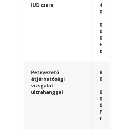
IUD csere
4
0
0
0
0
F
t
Petevezető
8
átjárhatósági
0
vizsgálat
ultrahanggal
0
0
0
F
t