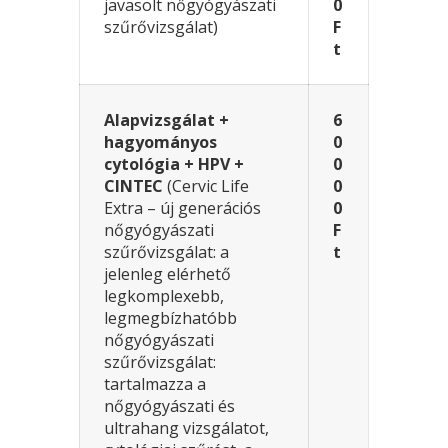
javasolt nőgyógyászati
0
szűrővizsgálat)
F
t
Alapvizsgálat +
6
hagyományos
0
cytológia + HPV +
0
CINTEC
(Cervic Life
0
Extra – új generációs
0
nőgyógyászati
F
szűrővizsgálat: a
t
jelenleg elérhető
legkomplexebb,
legmegbízhatóbb
nőgyógyászati
szűrővizsgálat:
tartalmazza a
nőgyógyászati és
ultrahang vizsgálatot,