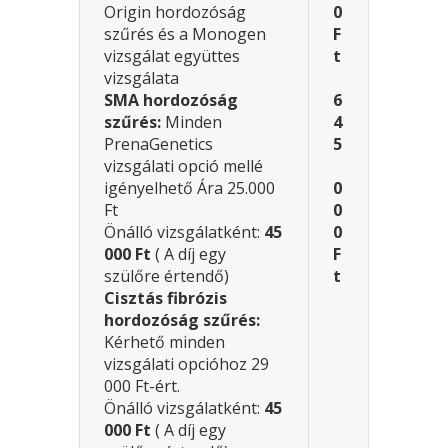
Origin hordozóság
0
szűrés és a Monogen
F
vizsgálat együttes
t
vizsgálata
SMA hordozóság
6
szűrés:
Minden
4
PrenaGenetics
5
vizsgálati opció mellé
igényelhető Ára 25.000
0
Ft
0
Önálló vizsgálatként:
45
0
000 Ft
( A díj egy
F
szülőre értendő)
t
Cisztás fibrózis
hordozóság szűrés:
Kérhető minden
vizsgálati opcióhoz 29
000 Ft-ért.
Önálló vizsgálatként:
45
000 Ft
( A díj egy