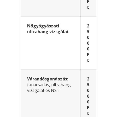
F
t
Nőgyógyászati
2
ultrahang vizsgálat
5
0
0
0
F
t
Várandósgondozás:
2
tanácsadás, ultrahang
5
vizsgálat és NST
0
0
0
F
t