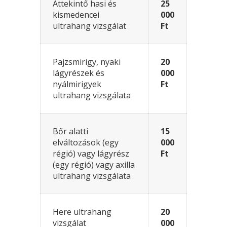
Áttekintő hasi és
25
kismedencei
000
ultrahang vizsgálat
Ft
Pajzsmirigy, nyaki
20
lágyrészek és
000
nyálmirigyek
Ft
ultrahang vizsgálata
Bőr alatti
15
elváltozások (egy
000
régió) vagy lágyrész
Ft
(egy régió) vagy axilla
ultrahang vizsgálata
Here ultrahang
20
vizsgálat
000