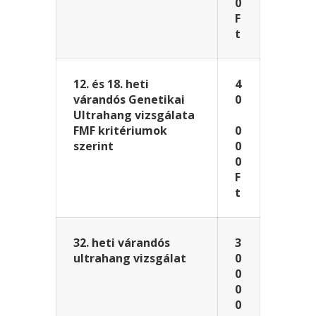
0
F
t
12. és 18. heti
4
várandós Genetikai
0
Ultrahang vizsgálata
FMF kritériumok
0
szerint
0
0
F
t
32. heti várandós
3
ultrahang vizsgálat
0
0
0
0