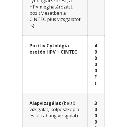
cytológiai szűrést, a
HPV meghatározást,
pozitív esetben a
CINTEC plus vizsgálatot
is)
Pozitív Cytológia
4
esetén HPV + CINTEC
0
0
0
0
F
t
Alapvizsgálat (
belső
3
vizsgálat, kolposzkópia
0
és ultrahang vizsgálat)
0
0