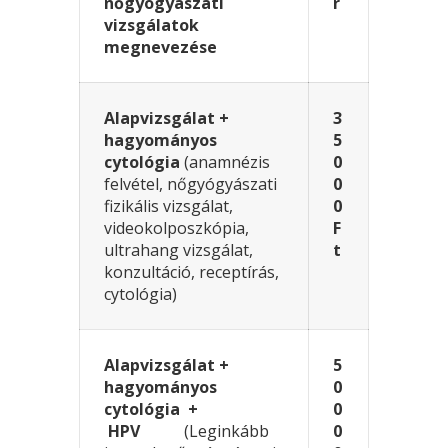
nőgyógyászati
r
vizsgálatok
megnevezése
Alapvizsgálat +
3
hagyományos
5
cytológia
(anamnézis
0
felvétel, nőgyógyászati
0
fizikális vizsgálat,
0
videokolposzkópia,
F
ultrahang vizsgálat,
t
konzultáció, receptírás,
cytológia)
Alapvizsgálat +
5
hagyományos
0
cytológia +
0
HPV
(Leginkább
0