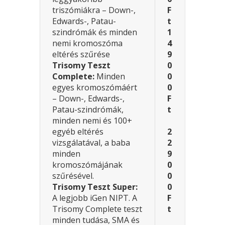
triszómiákra – Down-,
F
Edwards-, Patau-
t
szindrómák és minden
1
nemi kromoszóma
4
eltérés szűrése
9
Trisomy Teszt
0
Complete:
Minden
0
egyes kromoszómáért
0
– Down-, Edwards-,
F
Patau-szindrómák,
t
minden nemi és 100+
egyéb eltérés
2
vizsgálatával, a baba
2
minden
9
kromoszómájának
0
szűrésével.
0
Trisomy Teszt Super:
0
A legjobb iGen NIPT. A
F
Trisomy Complete teszt
t
minden tudása, SMA és