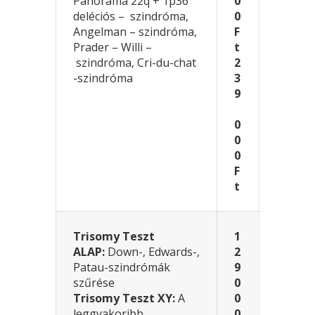
Panoráma 22q + 1p36
0
deléciós – szindróma,
0
Angelman – szindróma,
F
Prader – Willi –
t
szindróma, Cri-du-chat
2
-szindróma
3
9
0
0
0
F
t
Trisomy Teszt
1
ALAP:
Down-, Edwards-,
2
Patau-szindrómák
9
szűrése
0
Trisomy Teszt XY:
A
0
leggyakoribb
0