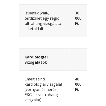
Ízületek (váll-,
30
térdízület egy régió)
000
ultrahang vizsgálata
Ft
– kétoldali
Kardiológiai
vizsgálatok
Emelt szintű
40
kardiológiai vizsgálat
000
(vérnyomásmérés,
Ft
EKG, szívultrahang
vizsgálat)