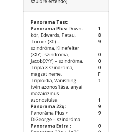
szülőre értendő)
Panorama Test:
Panorama Plus:
Down-
1
kór, Edwards, Patau,
8
Turner (X0) –
9
szindróma, Klinefelter
(XXY)- szindróma,
0
Jacob(XYY) – szindróma,
0
Tripla X szindróma,
0
magzat neme,
F
Triploidia, Vanishing
t
twin azonosítása, anyai
mozaicizmus
azonosítása
1
Panorama 22q:
9
Panoráma Plus +
9
DiGeorge – szindróma
Panorama Extra :
0