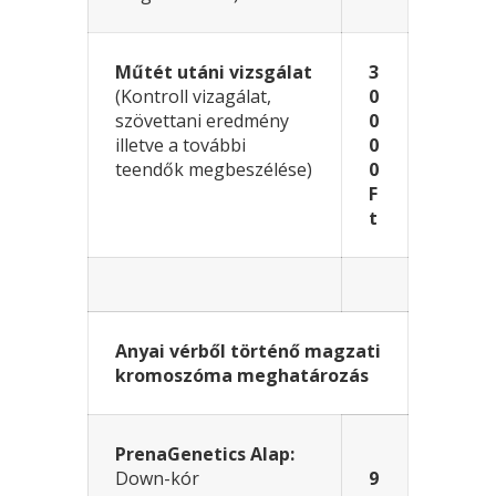
Műtét utáni vizsgálat
3
(Kontroll vizagálat,
0
szövettani eredmény
0
illetve a további
0
teendők megbeszélése)
0
F
t
Anyai vérből történő magzati
kromoszóma meghatározás
PrenaGenetics
Alap:
Down-kór
9