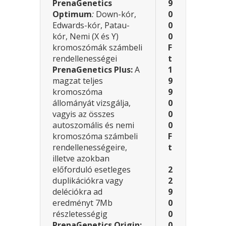
PrenaGenetics
9
Optimum
:
Down-kór,
0
Edwards-kór, Patau-
0
kór, Nemi (X és Y)
0
kromoszómák számbeli
F
rendellenességei
t
PrenaGenetics
Plus:
A
1
magzat teljes
9
kromoszóma
9
állományát vizsgálja,
0
vagyis az összes
0
autoszomális és nemi
0
kromoszóma számbeli
F
rendellenességeire,
t
illetve azokban
előforduló esetleges
2
duplikációkra vagy
2
deléciókra ad
9
eredményt 7Mb
0
részletességig
0
PrenaGenetics
Origin:
0