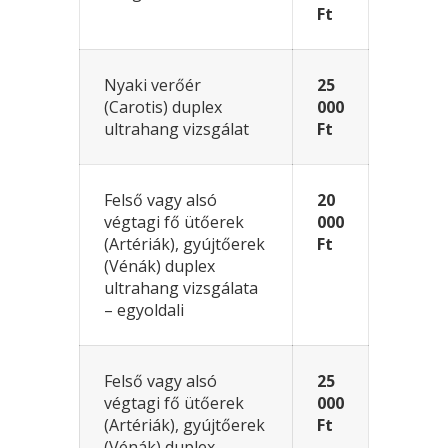
Ft
Nyaki verőér
25
(Carotis) duplex
000
ultrahang vizsgálat
Ft
Felső vagy alsó
20
végtagi fő ütőerek
000
(Artériák), gyújtőerek
Ft
(Vénák) duplex
ultrahang vizsgálata
– egyoldali
Felső vagy alsó
25
végtagi fő ütőerek
000
(Artériák), gyújtőerek
Ft
(Vénák) duplex