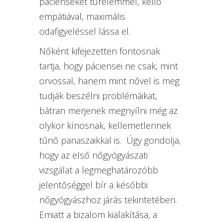
pácienseket türelemmel, kellő
empátiával, maximális
odafigyeléssel lássa el.
Nőként kifejezetten fontosnak
tartja, hogy páciensei ne csak, mint
orvossal, hanem mint nővel is meg
tudják beszélni problémáikat,
bátran merjenek megnyílni még az
olykor kínosnak, kellemetlennek
tűnő panaszaikkal is. Úgy gondolja,
hogy az első nőgyógyászati
vizsgálat a legmeghatározóbb
jelentőséggel bír a későbbi
nőgyógyászhoz járás tekintetében.
Emiatt a bizalom kialakítása, a