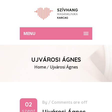
MENU
UJVÁROSI ÁGNES
Home
Ujvárosi Ágnes
By
/
Comments are off
02
szept
Ujvárosi Ágnes