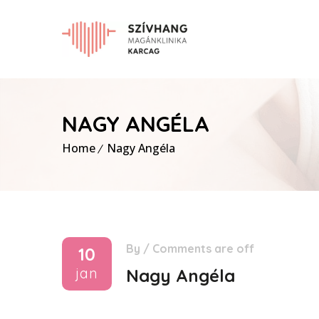
NAGY ANGÉLA
Home
Nagy Angéla
By
/
Comments are off
10
jan
Nagy Angéla