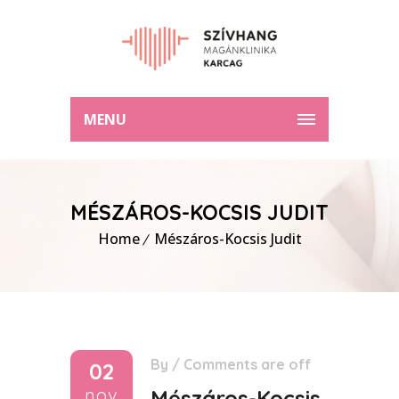
MENU
MÉSZÁROS-KOCSIS JUDIT
Home
Mészáros-Kocsis Judit
By
/
Comments are off
02
nov
Mészáros-Kocsis