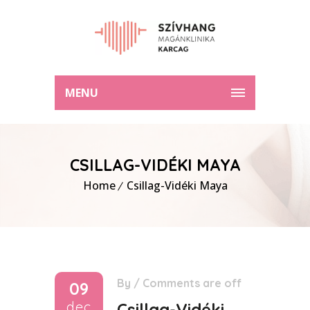
MENU
CSILLAG-VIDÉKI MAYA
Home
Csillag-Vidéki Maya
By
/
Comments are off
09
dec
Csillag-Vidéki