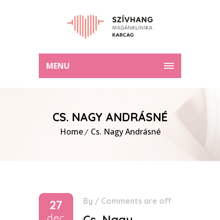
MENU
CS. NAGY ANDRÁSNÉ
Home
Cs. Nagy Andrásné
By
/
Comments are off
27
dec
Cs. Nagy