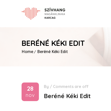
BERÉNÉ KÉKI EDIT
Home
Beréné Kéki Edit
By
/
Comments are off
28
nov
Beréné Kéki Edit