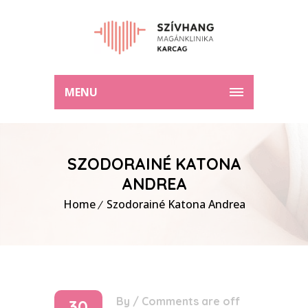
MENU
SZODORAINÉ KATONA
ANDREA
Home
Szodorainé Katona Andrea
By
/
Comments are off
30