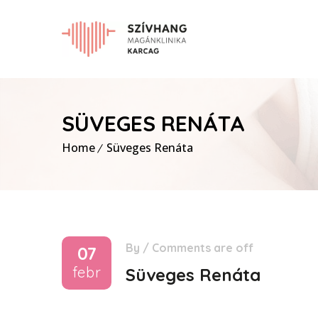
SÜVEGES RENÁTA
Home
Süveges Renáta
By
/
Comments are off
07
febr
Süveges Renáta