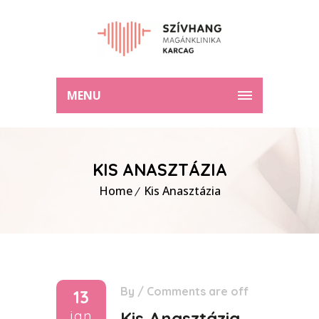
MENU
KIS ANASZTÁZIA
Home
Kis Anasztázia
By
/
Comments are off
13
jan
Kis Anasztázia