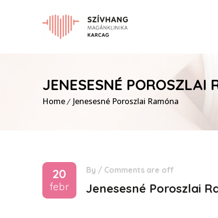
JENESESNÉ POROSZLAI
Home
Jenesesné Poroszlai Ramóna
By
/
Comments are off
20
febr
Jenesesné Poroszlai 