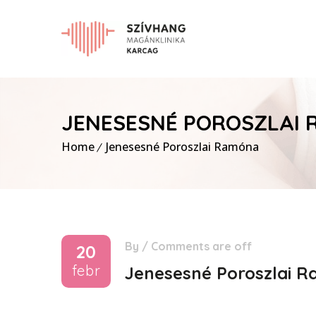
JENESESNÉ POROSZLAI
Home
Jenesesné Poroszlai Ramóna
By
/
Comments are off
20
febr
Jenesesné Poroszlai 