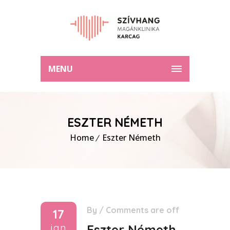
MENU
ESZTER NÉMETH
Home
Eszter Németh
By
/
Comments are off
17
jan
Eszter Németh