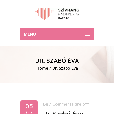
MENU
DR. SZABÓ ÉVA
Home
Dr. Szabó Éva
By
/
Comments are off
05
dec
Dr. Szabó Éva