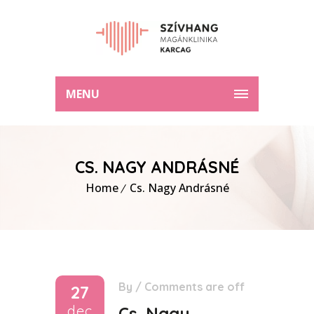
MENU
CS. NAGY ANDRÁSNÉ
Home
Cs. Nagy Andrásné
By
/
Comments are off
27
dec
Cs. Nagy