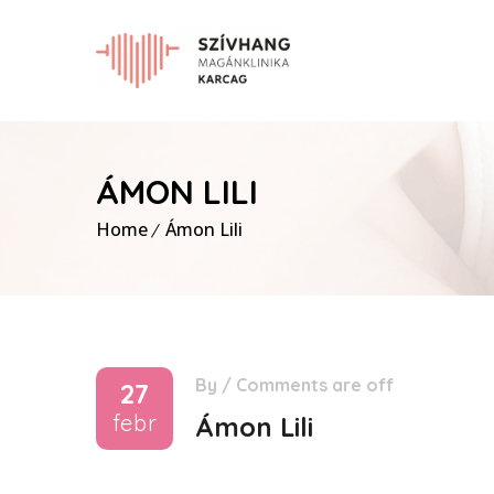
ÁMON LILI
Home
Ámon Lili
By
/
Comments are off
27
febr
Ámon Lili